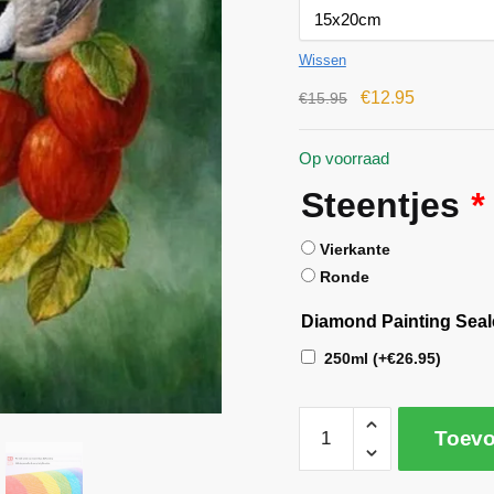
Wissen
€
12.95
€
15.95
Op voorraad
Steentjes
*
Vierkante
Ronde
Diamond Painting Seal
250ml
(+
€
26.95
)
Toevo
A