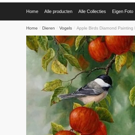
Home
Alle producten
Alle Collecties
Eigen Foto
Home
Dieren
Vogels
Apple Birds Diamond Painting 
/
/
/