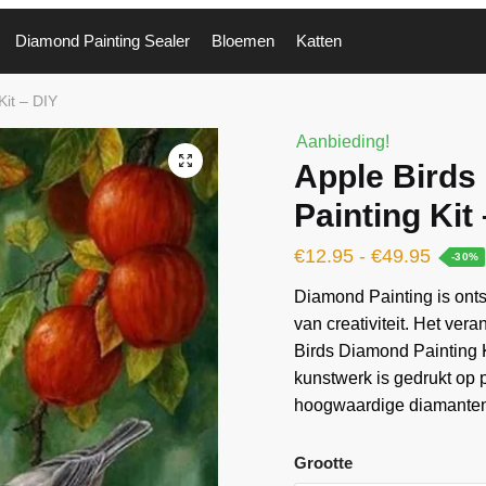
Diamond Painting Sealer
Bloemen
Katten
Kit – DIY
Aanbieding!
🔍
Apple Birds
Painting Kit
€
12.95
-
€
49.95
-30%
Diamond Painting is ontst
van creativiteit. Het vera
Birds Diamond Painting K
kunstwerk is gedrukt op
hoogwaardige diamanten 
Grootte