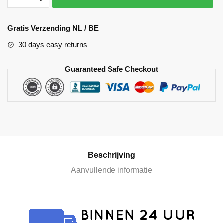
A
l
Gratis Verzending NL / BE
t
30 days easy returns
e
r
Guaranteed Safe Checkout
n
a
t
i
v
e
:
Beschrijving
Aanvullende informatie