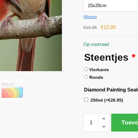
Wissen
€
12.95
€
15.95
Op voorraad
Steentjes
*
Vierkante
Ronde
Diamond Painting Seal
250ml
(+
€
26.95
)
Toevo
A