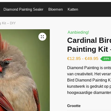
Diamond Painting Sealer
Bloemen
Katten
 Kit – DIY
Aanbieding!
🔍
Cardinal Bi
Painting Kit
€
12.95
-
€
49.95
-30%
Diamond Painting is ontst
van creativiteit. Het vera
Bird Diamond Painting Ki
kunstwerk is gedrukt op
hoogwaardige diamanten 
Grootte