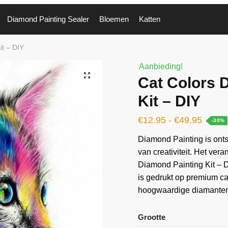
Diamond Painting Sealer
Bloemen
Katten
it – DIY
Aanbieding!
🔍
Cat Colors 
Kit – DIY
€
12.95
-
€
49.95
-30%
Diamond Painting is ontst
van creativiteit. Het ver
Diamond Painting Kit – D
is gedrukt op premium c
hoogwaardige diamanten 
Grootte