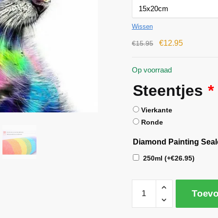
Wissen
€
12.95
€
15.95
Op voorraad
Steentjes
*
Vierkante
Ronde
Diamond Painting Seal
250ml
(+
€
26.95
)
Toevo
A