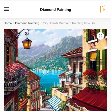
Diamond Painting
0
Home
/
Diamond Painting
/
City Streets Diamond Painting Kit – DIY
🔍