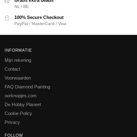
Gratis extra beads
NL / BE
100% Secure Checkout
PayPal / MasterCard / Visa
INFORMATIE
Mijn rekening
Contact
Voorwaarden
FAQ Diamond Painting
oorknopjes.com
De Hobby Planeet
Cookie Policy
Privacy
FOLLOW