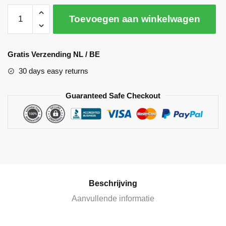
Toevoegen aan winkelwagen
A
l
Gratis Verzending NL / BE
t
30 days easy returns
e
r
Guaranteed Safe Checkout
n
a
t
i
v
e
:
Beschrijving
Aanvullende informatie