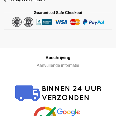
e
r
Guaranteed Safe Checkout
n
a
t
i
v
e
:
Beschrijving
Aanvullende informatie