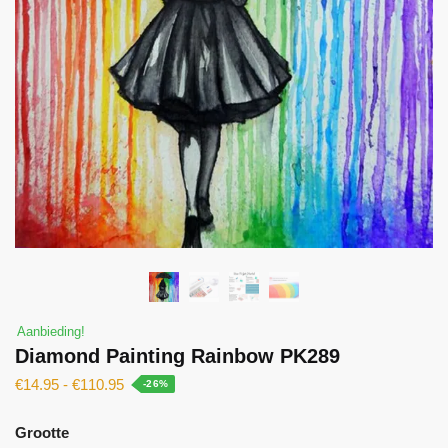
Aanbieding!
Diamond Painting Rainbow PK289
€
14.95
-
€
110.95
-26%
Grootte