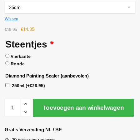
Wissen
€
14.95
€
19.95
Steentjes
*
Vierkante
Ronde
Diamond Painting Sealer (aanbevolen)
250ml
(+
€
26.95
)
Toevoegen aan winkelwagen
A
l
Gratis Verzending NL / BE
t
30 days easy returns