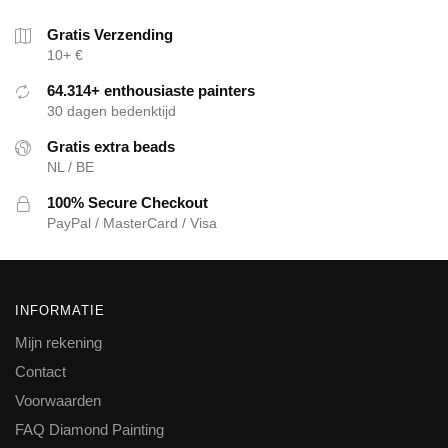
Gratis Verzending
10+ €
64.314+ enthousiaste painters
30 dagen bedenktijd
Gratis extra beads
NL / BE
100% Secure Checkout
PayPal / MasterCard / Visa
INFORMATIE
Mijn rekening
Contact
Voorwaarden
FAQ Diamond Painting