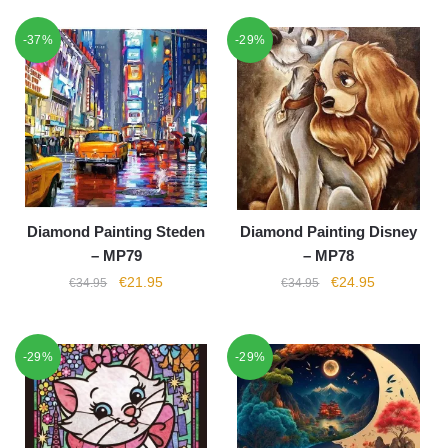
-37%
-29%
Diamond Painting Steden
Diamond Painting Disney
– MP79
– MP78
€
21.95
€
24.95
€
34.95
€
34.95
-29%
-29%