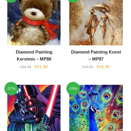
Diamond Painting
Diamond Painting Kunst
Kerstmis – MP88
– MP87
€
21.95
€
24.95
€
34.95
€
34.95
-37%
-29%