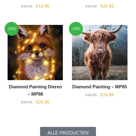
€
14.95
€
24.95
€
34.95
€
34.95
-29%
-29%
Diamond Painting Dieren
Diamond Painting – MP65
– MP66
€
24.95
€
34.95
€
24.95
€
34.95
ALLE PRODUCTEN