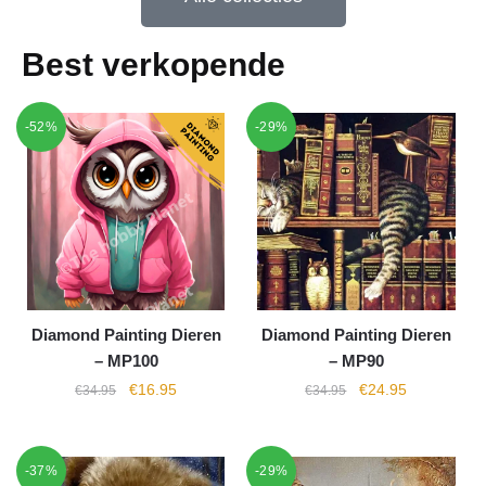
Best verkopende
-52%
-29%
Diamond Painting Dieren
Diamond Painting Dieren
– MP100
– MP90
€
16.95
€
24.95
€
34.95
€
34.95
-37%
-29%