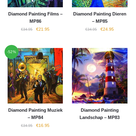
Diamond Painting Films –
Diamond Painting Dieren
MP86
– MP85
€
21.95
€
24.95
€
34.95
€
34.95
-52%
Diamond Painting Muziek
Diamond Painting
– MP84
Landschap – MP83
€
16.95
€
34.95