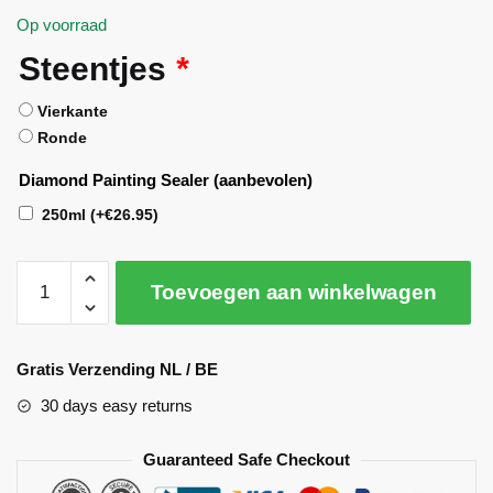
Op voorraad
Steentjes
*
Vierkante
Ronde
Diamond Painting Sealer (aanbevolen)
250ml
(+
€
26.95
)
Toevoegen aan winkelwagen
A
l
Gratis Verzending NL / BE
t
30 days easy returns
e
r
Guaranteed Safe Checkout
n