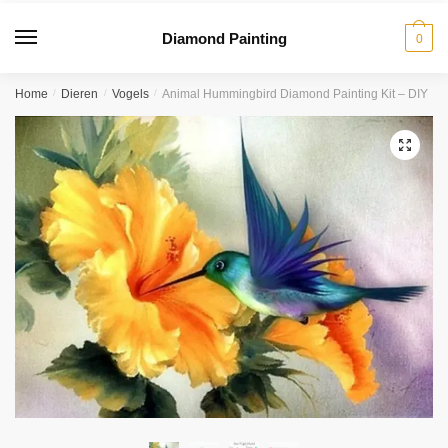
Diamond Painting
0
Home
/
Dieren
/
Vogels
/
Animal Hummingbird Diamond Painting Kit – DIY
🔍