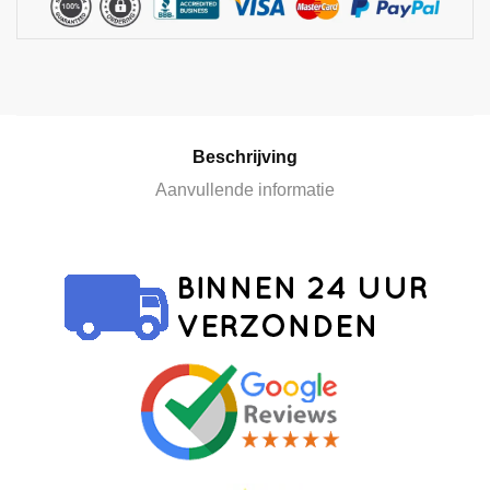
a
t
i
v
e
:
Beschrijving
Aanvullende informatie