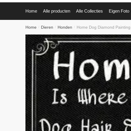
Home
Alle producten
Alle Collecties
Eigen Foto
Home
Dieren
Honden
Home Dog Diamond Painting 
/
/
/