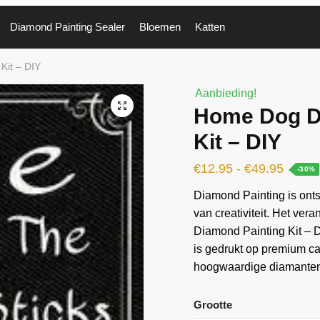
Diamond Painting Sealer
Bloemen
Katten
Kit – DIY
Aanbieding!
🔍
Home Dog D
Kit – DIY
€
12.95
-
€
49.95
-30%
Diamond Painting is ontst
van creativiteit. Het ver
Diamond Painting Kit – D
is gedrukt op premium c
hoogwaardige diamanten 
Grootte