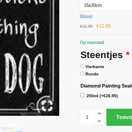
Wissen
€
12.95
€
15.95
Op voorraad
Steentjes
*
Vierkante
Ronde
Diamond Painting Seal
250ml
(+
€
26.95
)
Toevo
A