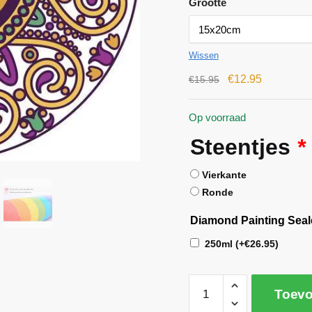
Grootte
Wissen
€
12.95
€
15.95
Op voorraad
Steentjes
*
Vierkante
Ronde
Diamond Painting Seal
250ml
(+
€
26.95
)
Toevo