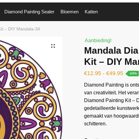
Diamond Painting Sealer
Bloemen
Katten
it – DIY Mandala-34
Aanbieding!
🔍
Mandala Dia
Kit – DIY Ma
€
12.95
-
€
49.95
-30%
Diamond Painting is ontst
van creativiteit. Het ver
Diamond Painting Kit – 
gedetailleerde kunstwer
gemaakt van hoogwaardi
schitteren.