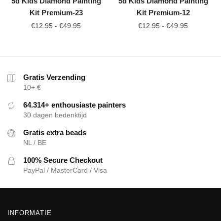
5d Kids Diamond Painting
5d Kids Diamond Painting
Kit Premium-23
Kit Premium-12
€
12.95
-
€
49.95
€
12.95
-
€
49.95
Gratis Verzending
10+ €
64.314+ enthousiaste painters
30 dagen bedenktijd
Gratis extra beads
NL / BE
100% Secure Checkout
PayPal / MasterCard / Visa
INFORMATIE