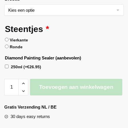
Steentjes
*
Vierkante
Ronde
Diamond Painting Sealer (aanbevolen)
250ml
(+
€
26.95
)
Toevoegen aan winkelwagen
A
l
Gratis Verzending NL / BE
t
30 days easy returns
e
r