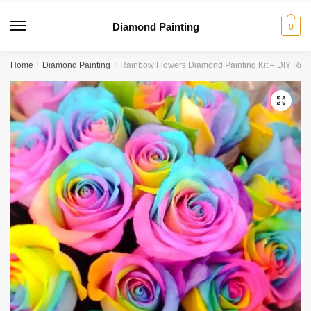
Diamond Painting
0
Home
/
Diamond Painting
/
Rainbow Flowers Diamond Painting Kit – DIY Rai
🔍