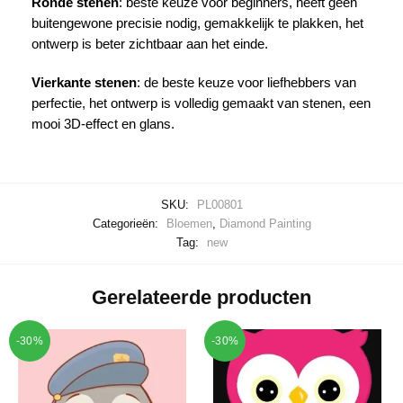
Ronde stenen
: beste keuze voor beginners, heeft geen
buitengewone precisie nodig, gemakkelijk te plakken, het
ontwerp is beter zichtbaar aan het einde.
Vierkante stenen
: de beste keuze voor liefhebbers van
perfectie, het ontwerp is volledig gemaakt van stenen, een
mooi 3D-effect en glans.
SKU:
PL00801
Categorieën:
Bloemen
,
Diamond Painting
Tag:
new
Gerelateerde producten
-30%
-30%