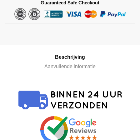
Guaranteed Safe Checkout
n
a
t
i
v
e
:
Beschrijving
Aanvullende informatie