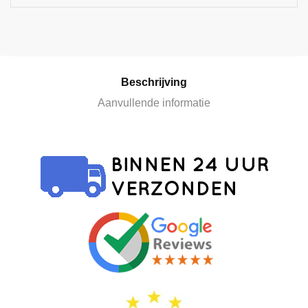
t
i
v
e
:
Beschrijving
Aanvullende informatie