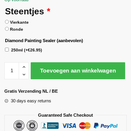
Steentjes
*
Vierkante
Ronde
Diamond Painting Sealer (aanbevolen)
250ml
(+
€
26.95
)
Toevoegen aan winkelwagen
A
l
Gratis Verzending NL / BE
t
30 days easy returns
e
r
Guaranteed Safe Checkout
n
a