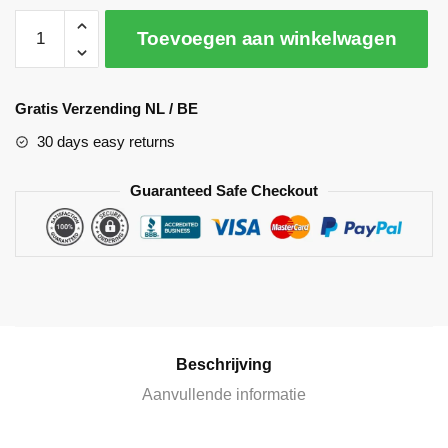
Toevoegen aan winkelwagen
A
l
Gratis Verzending NL / BE
t
30 days easy returns
e
r
Guaranteed Safe Checkout
n
a
t
i
v
e
:
Beschrijving
Aanvullende informatie