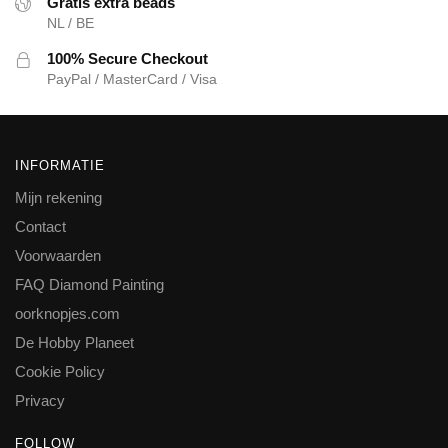
Gratis extra beads
NL / BE
100% Secure Checkout
PayPal / MasterCard / Visa
INFORMATIE
Mijn rekening
Contact
Voorwaarden
FAQ Diamond Painting
oorknopjes.com
De Hobby Planeet
Cookie Policy
Privacy
FOLLOW