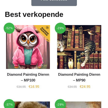
Best verkopende
-52%
-29%
Diamond Painting Dieren
Diamond Painting Dieren
– MP100
– MP90
€
16.95
€
24.95
€
34.95
€
34.95
-37%
-29%