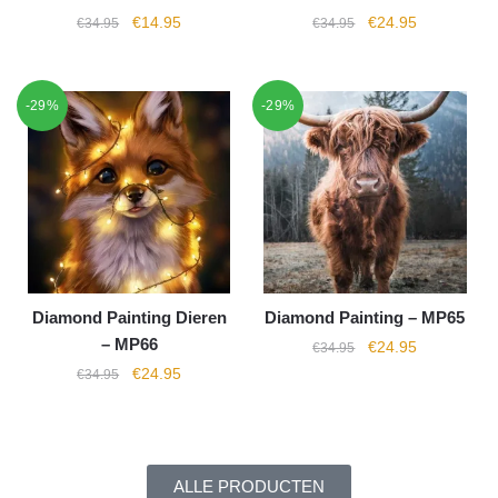
€
14.95
€
24.95
€
34.95
€
34.95
-29%
-29%
Diamond Painting Dieren
Diamond Painting – MP65
– MP66
€
24.95
€
34.95
€
24.95
€
34.95
ALLE PRODUCTEN