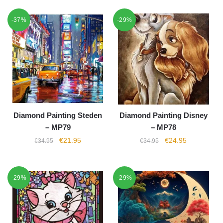
-37%
-29%
Diamond Painting Steden
Diamond Painting Disney
– MP79
– MP78
€
21.95
€
24.95
€
34.95
€
34.95
-29%
-29%