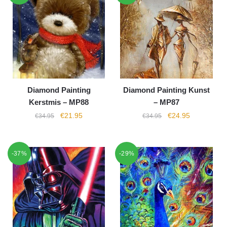
Diamond Painting
Diamond Painting Kunst
Kerstmis – MP88
– MP87
€
21.95
€
24.95
€
34.95
€
34.95
-37%
-29%