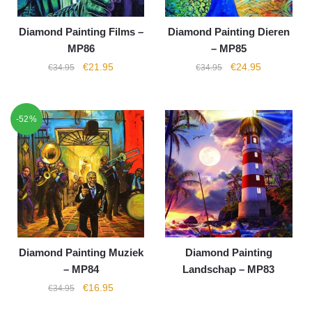
Diamond Painting Films –
Diamond Painting Dieren
MP86
– MP85
€
21.95
€
24.95
€
34.95
€
34.95
-52%
Diamond Painting Muziek
Diamond Painting
– MP84
Landschap – MP83
€
16.95
€
34.95