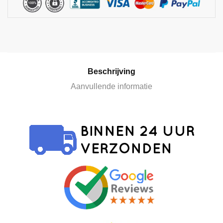
a
t
i
v
e
:
Beschrijving
Aanvullende informatie