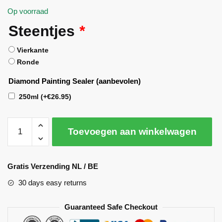
Op voorraad
Steentjes
*
Vierkante
Ronde
Diamond Painting Sealer (aanbevolen)
250ml
(+
€
26.95
)
Toevoegen aan winkelwagen
A
l
Gratis Verzending NL / BE
t
30 days easy returns
e
r
Guaranteed Safe Checkout
n