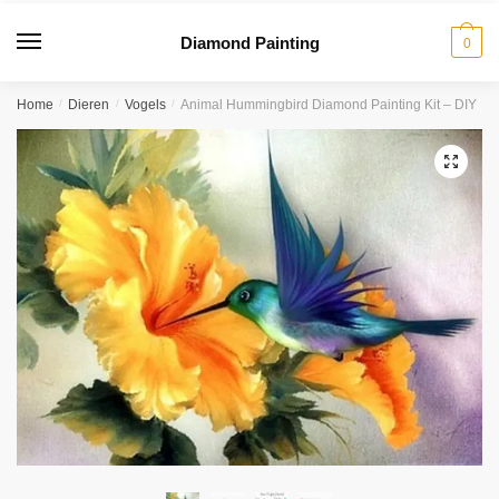
Diamond Painting
0
Home
/
Dieren
/
Vogels
/
Animal Hummingbird Diamond Painting Kit – DIY
🔍