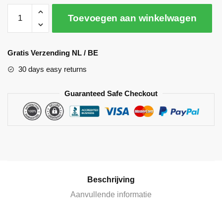
Toevoegen aan winkelwagen
A
l
Gratis Verzending NL / BE
t
30 days easy returns
e
r
Guaranteed Safe Checkout
n
a
t
i
v
e
:
Beschrijving
Aanvullende informatie