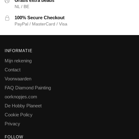
Gratis extra beads
NL / BE
100% Secure Checkout
PayPal / MasterCard / Visa
INFORMATIE
Mijn rekening
Contact
Voorwaarden
FAQ Diamond Painting
oorknopjes.com
De Hobby Planeet
Cookie Policy
Privacy
FOLLOW