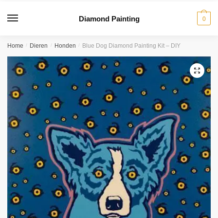
Diamond Painting
0
Home
/
Dieren
/
Honden
/
Blue Dog Diamond Painting Kit – DIY
🔍