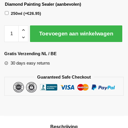
Diamond Painting Sealer (aanbevolen)
250ml
(+
€
26.95
)
Toevoegen aan winkelwagen
A
l
Gratis Verzending NL / BE
t
30 days easy returns
e
r
Guaranteed Safe Checkout
n
a
t
i
v
e
:
Beschrijving