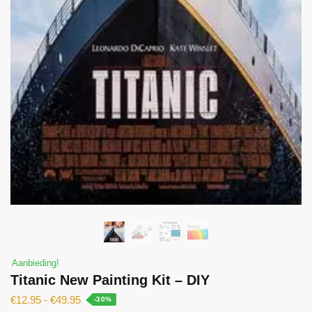
Aanbieding!
Titanic New Painting Kit – DIY
€
12.95
-
€
49.95
-30%