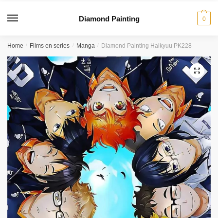
Diamond Painting
0
Home
/
Films en series
/
Manga
/
Diamond Painting Haikyuu PK228
🔍