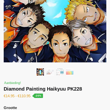
Aanbieding!
Diamond Painting Haikyuu PK228
€
14.95
-
€
110.95
-26%
Grootte