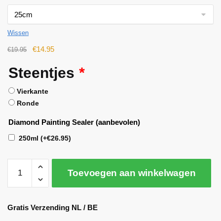
Wissen
€
14.95
€
19.95
Steentjes
*
Vierkante
Ronde
Diamond Painting Sealer (aanbevolen)
250ml
(+
€
26.95
)
Toevoegen aan winkelwagen
A
l
Gratis Verzending NL / BE
t