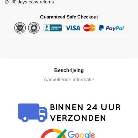
30 days easy returns
e
r
Guaranteed Safe Checkout
n
a
t
i
v
e
:
Beschrijving
Aanvullende informatie