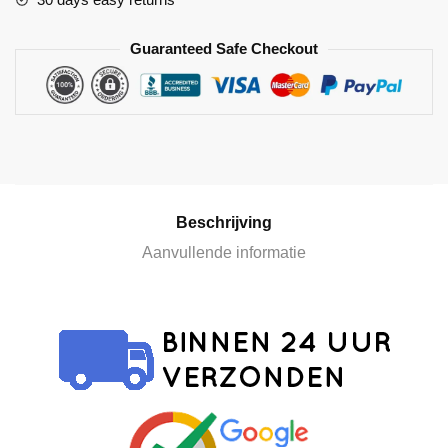
e
r
Guaranteed Safe Checkout
n
a
t
i
v
e
:
Beschrijving
Aanvullende informatie