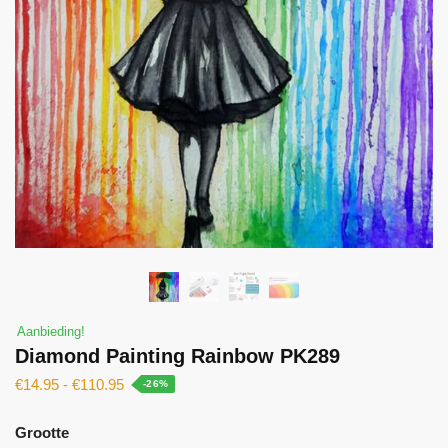
Aanbieding!
Diamond Painting Rainbow PK289
€
14.95
-
€
110.95
-26%
Grootte