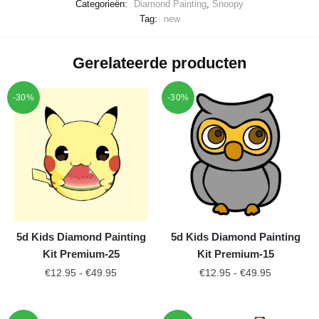
Categorieën:
Diamond Painting
,
Snoopy
Tag:
new
Gerelateerde producten
-30%
-30%
5d Kids Diamond Painting
5d Kids Diamond Painting
Kit Premium-25
Kit Premium-15
€
12.95
-
€
49.95
€
12.95
-
€
49.95