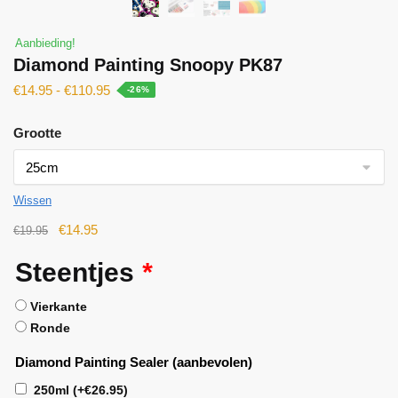
Aanbieding!
Diamond Painting Snoopy PK87
€
14.95
-
€
110.95
-26%
Grootte
Wissen
€
14.95
€
19.95
Steentjes
*
Vierkante
Ronde
Diamond Painting Sealer (aanbevolen)
250ml
(+
€
26.95
)