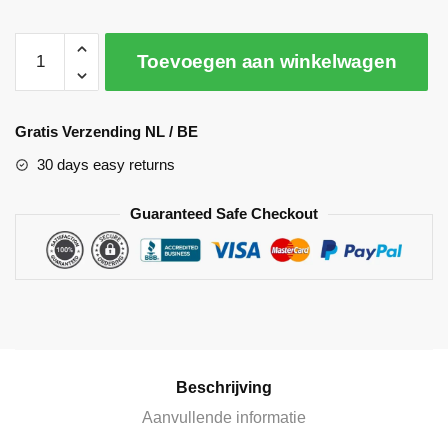
Toevoegen aan winkelwagen
A
l
Gratis Verzending NL / BE
t
30 days easy returns
e
r
Guaranteed Safe Checkout
n
a
t
i
v
e
:
Beschrijving
Aanvullende informatie