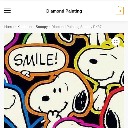
Diamond Painting
0
Home
/
Kinderen
/
Snoopy
/
Diamond Painting Snoopy PK87
🔍