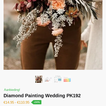
Aanbieding!
Diamond Painting Wedding PK192
€
14.95
-
€
110.95
-26%