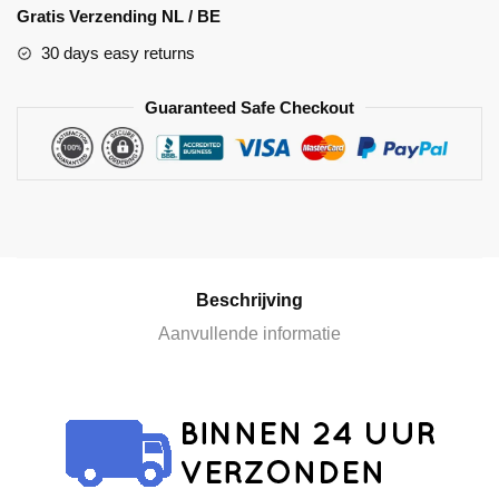
l
Gratis Verzending NL / BE
t
30 days easy returns
e
r
Guaranteed Safe Checkout
n
a
t
i
v
e
:
Beschrijving
Aanvullende informatie