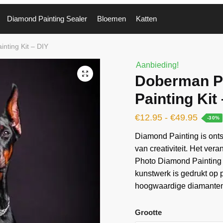
Diamond Painting Sealer
Bloemen
Katten
nting Kit – DIY
Aanbieding!
🔍
Doberman P
Painting Kit
€
12.95
-
€
49.95
-30%
Diamond Painting is ontst
van creativiteit. Het ver
Photo Diamond Painting K
kunstwerk is gedrukt op
hoogwaardige diamanten 
Grootte