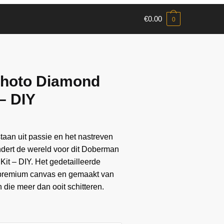
€
0.00
0
hoto Diamond
 – DIY
aan ​​uit passie en het nastreven
andert de wereld voor dit Doberman
it – DIY. Het gedetailleerde
 premium canvas en gemaakt van
die meer dan ooit schitteren.