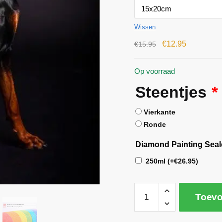
Wissen
€
12.95
€
15.95
Op voorraad
Steentjes
*
Vierkante
Ronde
Diamond Painting Seal
250ml
(+
€
26.95
)
Toevo
A