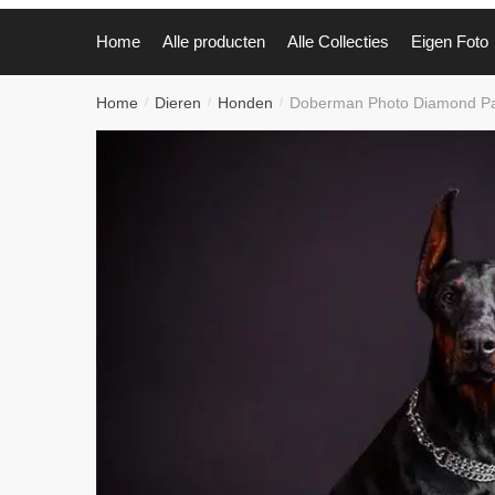
Home
Alle producten
Alle Collecties
Eigen Foto
Home
Dieren
Honden
Doberman Photo Diamond Pai
/
/
/