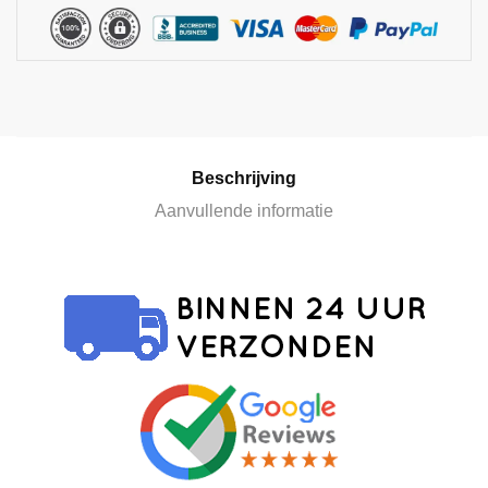
a
t
i
v
e
:
Beschrijving
Aanvullende informatie