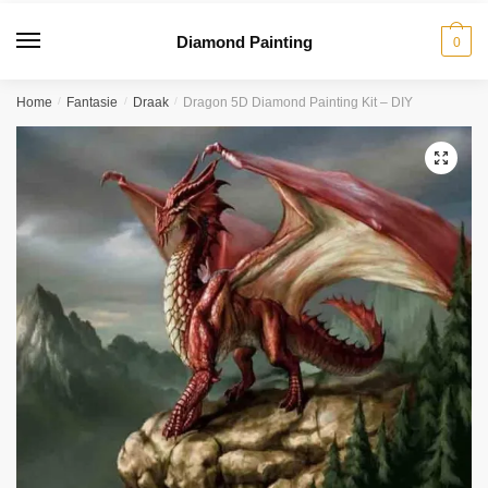
Diamond Painting
0
Home
/
Fantasie
/
Draak
/
Dragon 5D Diamond Painting Kit – DIY
🔍