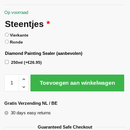
Op voorraad
Steentjes
*
Vierkante
Ronde
Diamond Painting Sealer (aanbevolen)
250ml
(+
€
26.95
)
Toevoegen aan winkelwagen
A
l
Gratis Verzending NL / BE
t
30 days easy returns
e
r
Guaranteed Safe Checkout
n