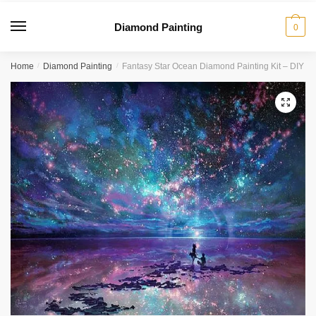
Diamond Painting
0
Home
/
Diamond Painting
/
Fantasy Star Ocean Diamond Painting Kit – DIY
🔍