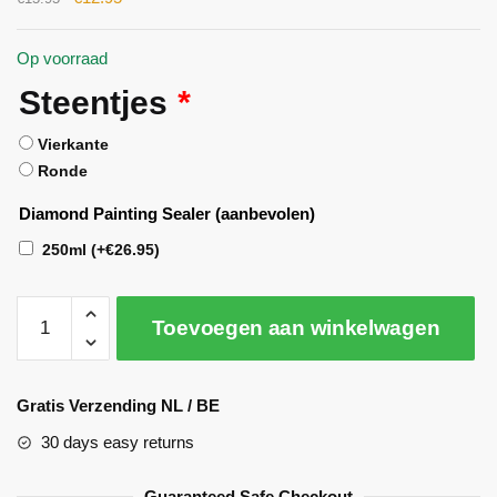
Op voorraad
Steentjes
*
Vierkante
Ronde
Diamond Painting Sealer (aanbevolen)
250ml
(+
€
26.95
)
Toevoegen aan winkelwagen
A
l
Gratis Verzending NL / BE
t
30 days easy returns
e
r
Guaranteed Safe Checkout