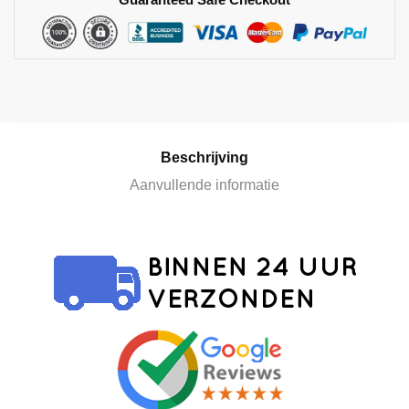
n
a
t
i
v
e
:
Beschrijving
Aanvullende informatie