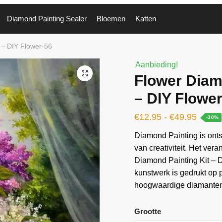
Diamond Painting Sealer
Bloemen
Katten
 – DIY Flower-56
Aanbieding!
🔍
Flower Diam
– DIY Flowe
€
12.95
-
€
49.95
-30%
Diamond Painting is ontst
van creativiteit. Het ver
Diamond Painting Kit – D
kunstwerk is gedrukt op
hoogwaardige diamanten 
Grootte