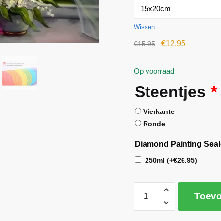
Wissen
€
12.95
€
15.95
Op voorraad
Steentjes
*
Vierkante
Ronde
Diamond Painting Seal
250ml
(+
€
26.95
)
Toevo
A