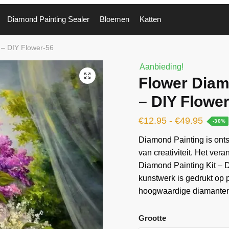
Diamond Painting Sealer
Bloemen
Katten
 – DIY Flower-56
Aanbieding!
🔍
Flower Diam
– DIY Flowe
€
12.95
-
€
49.95
-30%
Diamond Painting is ontst
van creativiteit. Het ver
Diamond Painting Kit – D
kunstwerk is gedrukt op
hoogwaardige diamanten 
Grootte