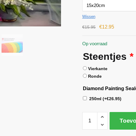
Wissen
€
12.95
€
15.95
Op voorraad
Steentjes
*
Vierkante
Ronde
Diamond Painting Seal
250ml
(+
€
26.95
)
Toevo
A