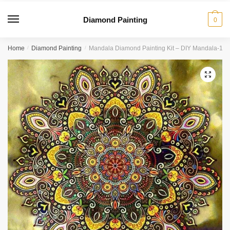
Diamond Painting
0
Home
/
Diamond Painting
/
Mandala Diamond Painting Kit – DIY Mandala-15
🔍