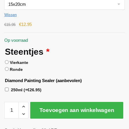
Wissen
€
12.95
€
15.95
Op voorraad
Steentjes
*
Vierkante
Ronde
Diamond Painting Sealer (aanbevolen)
250ml
(+
€
26.95
)
Toevoegen aan winkelwagen
A
l