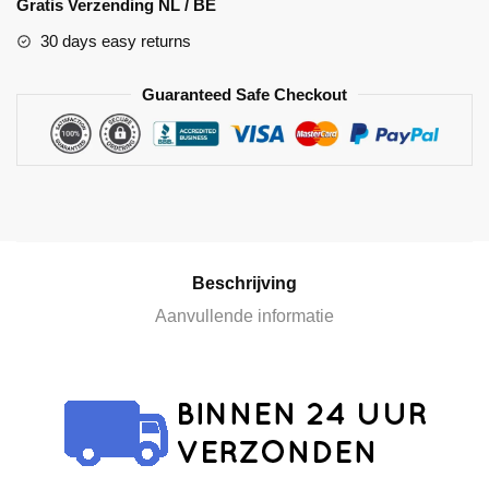
Gratis Verzending NL / BE
t
30 days easy returns
e
r
Guaranteed Safe Checkout
n
a
t
i
v
e
:
Beschrijving
Aanvullende informatie