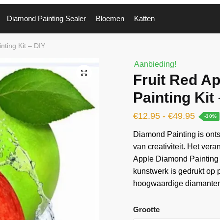
Diamond Painting Sealer
Bloemen
Katten
nting Kit – DIY
Aanbieding!
🔍
Fruit Red A
Painting Kit
€
12.95
-
€
49.95
-30%
Diamond Painting is ontst
van creativiteit. Het vera
Apple Diamond Painting K
kunstwerk is gedrukt op
hoogwaardige diamanten 
Grootte