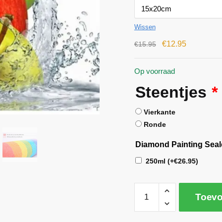
Wissen
€
12.95
€
15.95
Op voorraad
Steentjes
*
Vierkante
Ronde
Diamond Painting Seal
250ml
(+
€
26.95
)
Toevo
A