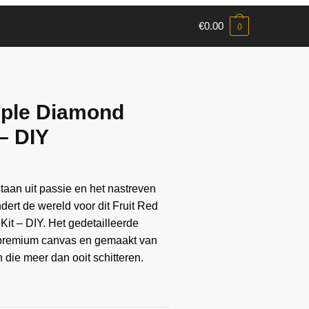
€
0.00
0
pple Diamond
 – DIY
aan ​​uit passie en het nastreven
ndert de wereld voor dit Fruit Red
it – DIY. Het gedetailleerde
 premium canvas en gemaakt van
die meer dan ooit schitteren.