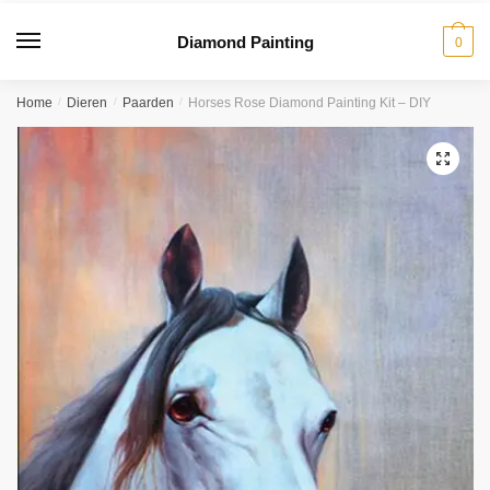
Diamond Painting
0
Home
/
Dieren
/
Paarden
/
Horses Rose Diamond Painting Kit – DIY
🔍