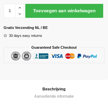
Toevoegen aan winkelwagen
A
l
Gratis Verzending NL / BE
t
30 days easy returns
e
r
Guaranteed Safe Checkout
n
a
t
i
v
e
:
Beschrijving
Aanvullende informatie