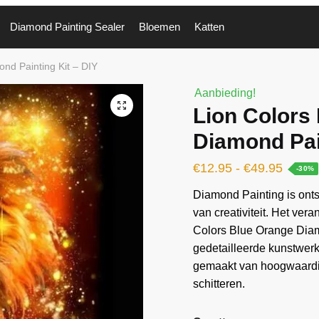
Diamond Painting Sealer
Bloemen
Katten
nd Painting Kit – DIY
Aanbieding!
🔍
Lion Colors
Diamond Pai
€
12.95
-
€
49.95
-30%
Diamond Painting is ontst
van creativiteit. Het vera
Colors Blue Orange Diam
gedetailleerde kunstwer
gemaakt van hoogwaardi
schitteren.