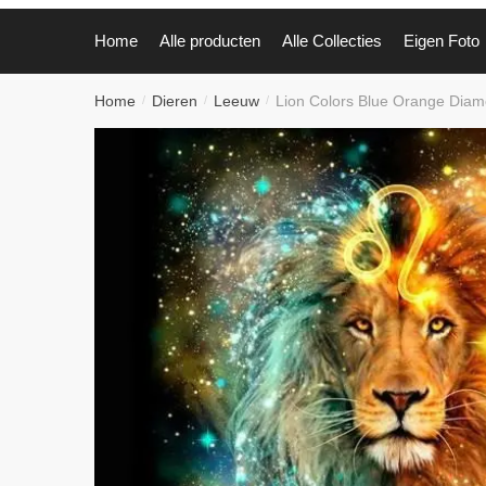
Home
Alle producten
Alle Collecties
Eigen Foto
Home
Dieren
Leeuw
Lion Colors Blue Orange Diamo
/
/
/