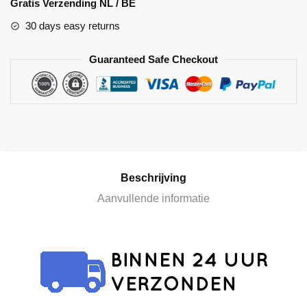
Gratis Verzending NL / BE
t
30 days easy returns
e
r
Guaranteed Safe Checkout
n
a
t
i
v
e
:
Beschrijving
Aanvullende informatie