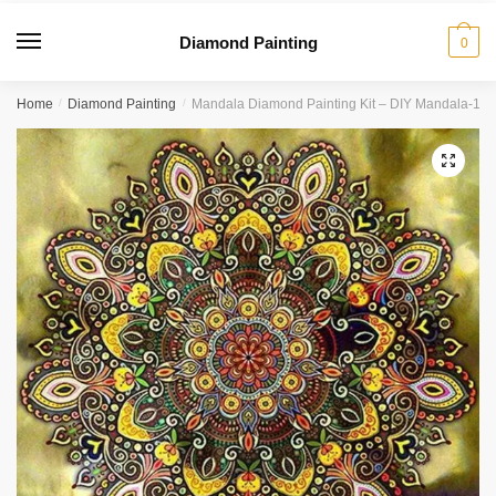
Diamond Painting
0
Home
/
Diamond Painting
/
Mandala Diamond Painting Kit – DIY Mandala-15
🔍