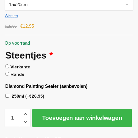
Wissen
€
12.95
€
15.95
Op voorraad
Steentjes
*
Vierkante
Ronde
Diamond Painting Sealer (aanbevolen)
250ml
(+
€
26.95
)
Toevoegen aan winkelwagen
A
l