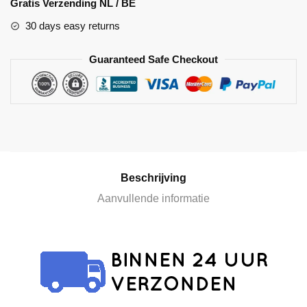
Gratis Verzending NL / BE
t
30 days easy returns
e
r
Guaranteed Safe Checkout
n
a
t
i
v
e
:
Beschrijving
Aanvullende informatie