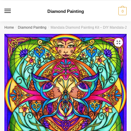
Diamond Painting
0
Home
/
Diamond Painting
/
Mandala Diamond Painting Kit – DIY Mandala-21
🔍