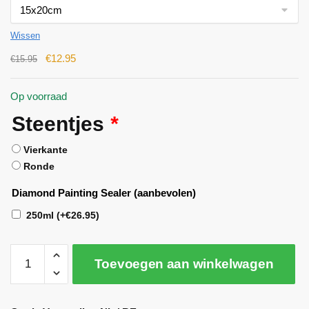
Wissen
€
12.95
€
15.95
Op voorraad
Steentjes
*
Vierkante
Ronde
Diamond Painting Sealer (aanbevolen)
250ml
(+
€
26.95
)
Toevoegen aan winkelwagen
A
l