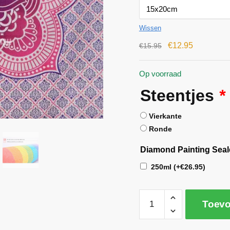
Wissen
€
12.95
€
15.95
Op voorraad
Steentjes
*
Vierkante
Ronde
Diamond Painting Seal
250ml
(+
€
26.95
)
Toevo
A