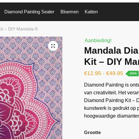
Diamond Painting Sealer
Bloemen
Katten
it – DIY Mandala-9
Aanbieding!
🔍
Mandala Dia
Kit – DIY Ma
€
12.95
-
€
49.95
-30%
Diamond Painting is ontst
van creativiteit. Het ver
Diamond Painting Kit – 
kunstwerk is gedrukt op
hoogwaardige diamanten 
Grootte