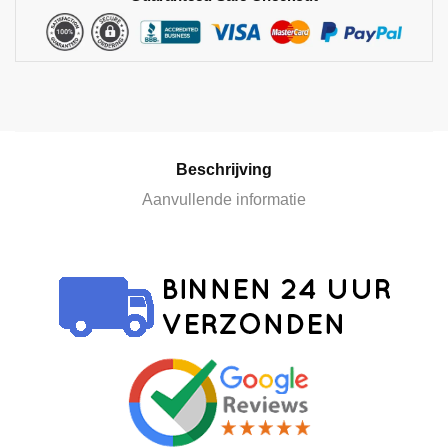
n
a
t
i
v
e
:
Beschrijving
Aanvullende informatie