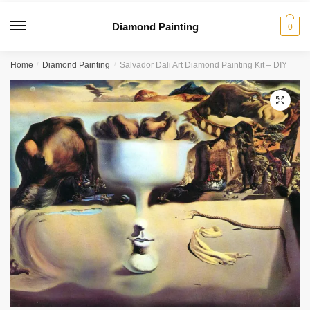
Diamond Painting
0
Home
/
Diamond Painting
/
Salvador Dali Art Diamond Painting Kit – DIY
🔍