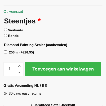
Op voorraad
Steentjes
*
Vierkante
Ronde
Diamond Painting Sealer (aanbevolen)
250ml
(+
€
26.95
)
Toevoegen aan winkelwagen
A
l
Gratis Verzending NL / BE
t
30 days easy returns
e
r
Guaranteed Safe Checkout