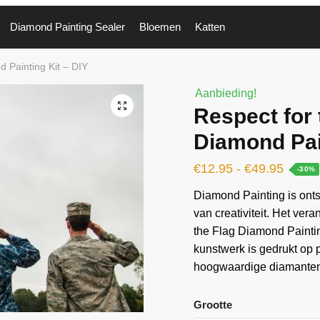
Diamond Painting Sealer
Bloemen
Katten
d Painting Kit – DIY
Aanbieding!
🔍
Respect for 
Diamond Pai
€
12.95
-
€
49.95
-30%
Diamond Painting is ontst
van creativiteit. Het vera
the Flag Diamond Paintin
kunstwerk is gedrukt op
hoogwaardige diamanten 
Grootte