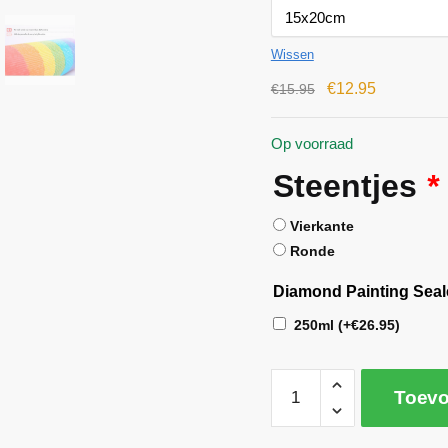
Wissen
€
12.95
€
15.95
Op voorraad
Steentjes
*
Vierkante
Ronde
Diamond Painting Seal
250ml
(+
€
26.95
)
Toevo
A