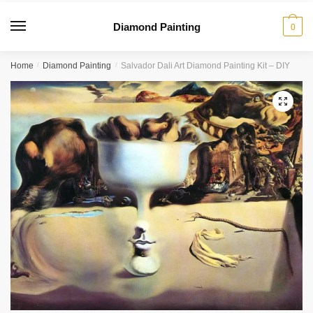
Diamond Painting
0
Home
/
Diamond Painting
/
Salvador Dali Art Diamond Painting Kit – DIY
🔍