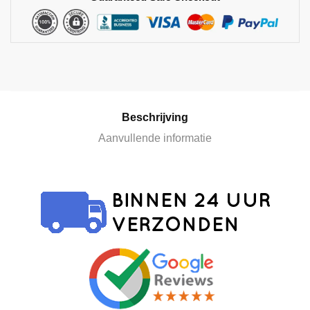
n
a
t
i
v
e
:
Beschrijving
Aanvullende informatie