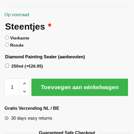
Op voorraad
Steentjes
*
Vierkante
Ronde
Diamond Painting Sealer (aanbevolen)
250ml
(+
€
26.95
)
Toevoegen aan winkelwagen
A
l
Gratis Verzending NL / BE
t
30 days easy returns
e
r
Guaranteed Safe Checkout