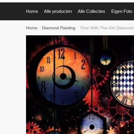
Home
Alle producten
Alle Collecties
Eigen Foto
Home
Diamond Painting
Time With The Girl Diamond 
/
/