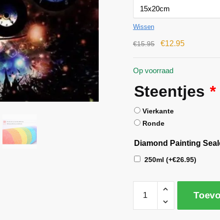
Wissen
€
12.95
€
15.95
Op voorraad
Steentjes
*
Vierkante
Ronde
Diamond Painting Seal
250ml
(+
€
26.95
)
Toevo
A