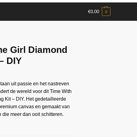
€
0.00
0
he Girl Diamond
 – DIY
aan ​​uit passie en het nastreven
andert de wereld voor dit Time With
g Kit – DIY. Het gedetailleerde
 premium canvas en gemaakt van
die meer dan ooit schitteren.