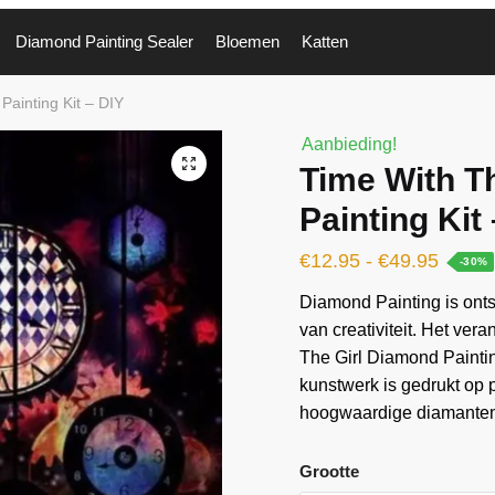
Diamond Painting Sealer
Bloemen
Katten
Painting Kit – DIY
Aanbieding!
🔍
Time With T
Painting Kit
€
12.95
-
€
49.95
-30%
Diamond Painting is ontst
van creativiteit. Het ver
The Girl Diamond Paintin
kunstwerk is gedrukt op
hoogwaardige diamanten 
Grootte