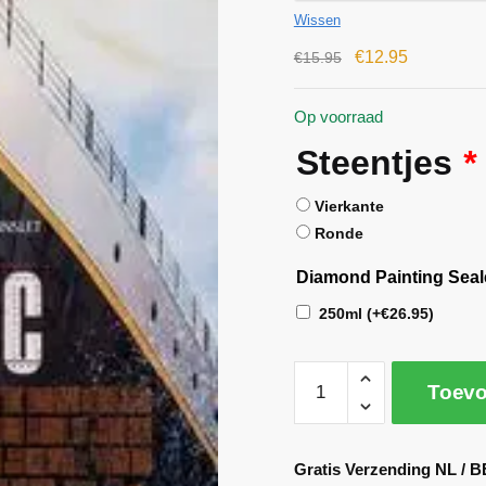
Wissen
€
12.95
€
15.95
Op voorraad
Steentjes
*
Vierkante
Ronde
Diamond Painting Seal
250ml
(+
€
26.95
)
Toevo
A
l
Gratis Verzending NL / B