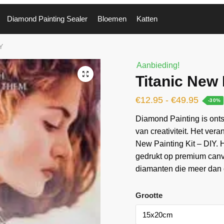
Diamond Painting Sealer
Bloemen
Katten
Y
Aanbieding!
🔍
Titanic New 
€
12.95
-
€
49.95
-30%
Diamond Painting is ontst
van creativiteit. Het vera
New Painting Kit – DIY. 
gedrukt op premium can
diamanten die meer dan o
Grootte