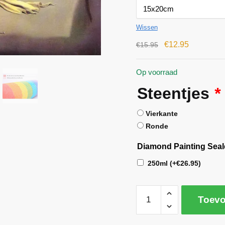
Wissen
€
12.95
€
15.95
Op voorraad
Steentjes
*
Vierkante
Ronde
Diamond Painting Seal
250ml
(+
€
26.95
)
Toevo
A