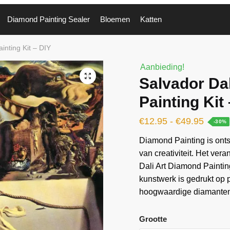
Diamond Painting Sealer
Bloemen
Katten
inting Kit – DIY
Aanbieding!
🔍
Salvador Da
Painting Kit
€
12.95
-
€
49.95
-30%
Diamond Painting is ontst
van creativiteit. Het ver
Dali Art Diamond Painting
kunstwerk is gedrukt op
hoogwaardige diamanten 
Grootte