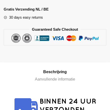
A
l
Gratis Verzending NL / BE
t
30 days easy returns
e
r
Guaranteed Safe Checkout
n
a
t
i
v
e
:
Beschrijving
Aanvullende informatie