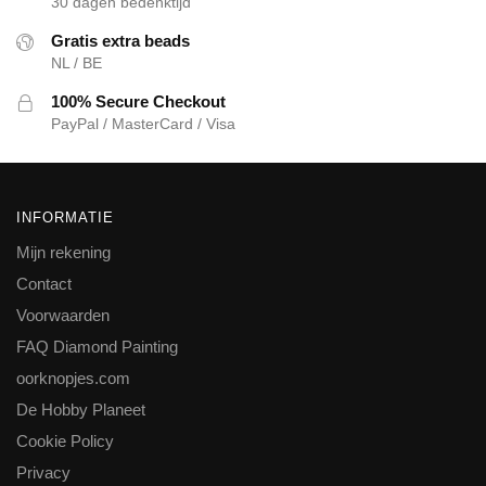
30 dagen bedenktijd
Gratis extra beads
NL / BE
100% Secure Checkout
PayPal / MasterCard / Visa
INFORMATIE
Mijn rekening
Contact
Voorwaarden
FAQ Diamond Painting
oorknopjes.com
De Hobby Planeet
Cookie Policy
Privacy