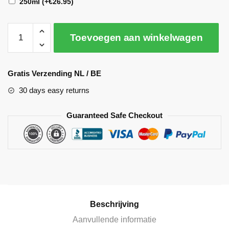
250ml
(+
€
26.95
)
Toevoegen aan winkelwagen
A
l
Gratis Verzending NL / BE
t
30 days easy returns
e
r
Guaranteed Safe Checkout
n
a
t
i
v
e
:
Beschrijving
Aanvullende informatie