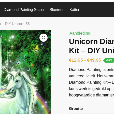
Diamond Painting Sealer
Bloemen
Katten
t – DIY Unicorn-58
Aanbieding!
🔍
Unicorn Dia
Kit – DIY Un
€
12.95
-
€
49.95
-30%
Diamond Painting is ontst
van creativiteit. Het ver
Diamond Painting Kit – D
kunstwerk is gedrukt op
hoogwaardige diamanten 
Grootte