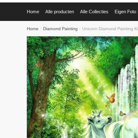
Home
Alle producten
Alle Collecties
Eigen Foto
Home
Diamond Painting
Unicorn Diamond Painting Ki
/
/