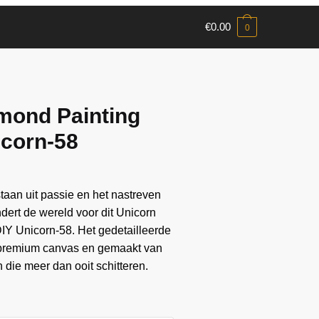
€
0.00
0
mond Painting
icorn-58
aan ​​uit passie en het nastreven
andert de wereld voor dit Unicorn
IY Unicorn-58. Het gedetailleerde
 premium canvas en gemaakt van
die meer dan ooit schitteren.