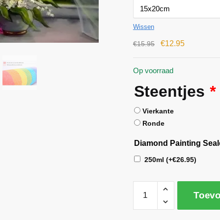
Wissen
€
12.95
€
15.95
Op voorraad
Steentjes
*
Vierkante
Ronde
Diamond Painting Seal
250ml
(+
€
26.95
)
Toevo
A