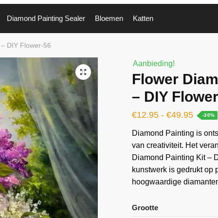
Diamond Painting Sealer
Bloemen
Katten
 – DIY Flower-56
Aanbieding!
🔍
Flower Diam
– DIY Flowe
€
12.95
-
€
49.95
-30%
Diamond Painting is ontst
van creativiteit. Het ver
Diamond Painting Kit – D
kunstwerk is gedrukt op
hoogwaardige diamanten 
Grootte