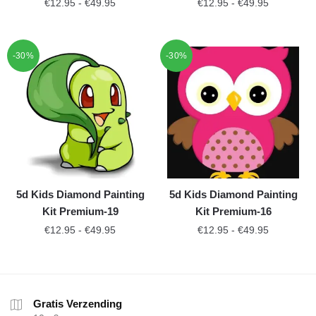
€
12.95
-
€
49.95
€
12.95
-
€
49.95
-30%
-30%
5d Kids Diamond Painting
5d Kids Diamond Painting
Kit Premium-19
Kit Premium-16
€
12.95
-
€
49.95
€
12.95
-
€
49.95
Gratis Verzending