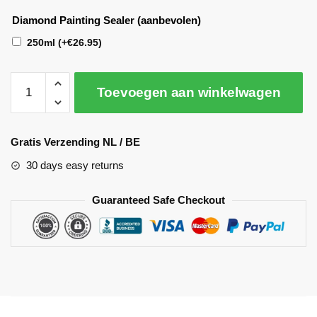
Diamond Painting Sealer (aanbevolen)
250ml
(+
€
26.95
)
Toevoegen aan winkelwagen
A
l
Gratis Verzending NL / BE
t
30 days easy returns
e
r
Guaranteed Safe Checkout
n
a
t
i
v
e
: