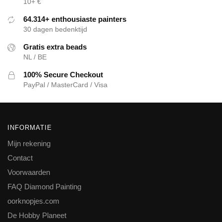
10+ €
64.314+ enthousiaste painters
30 dagen bedenktijd
Gratis extra beads
NL / BE
100% Secure Checkout
PayPal / MasterCard / Visa
INFORMATIE
Mijn rekening
Contact
Voorwaarden
FAQ Diamond Painting
oorknopjes.com
De Hobby Planeet