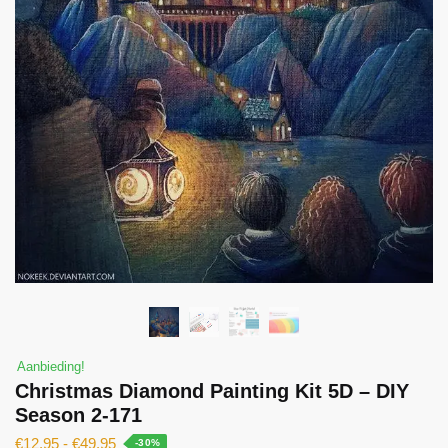
Aanbieding!
Christmas Diamond Painting Kit 5D – DIY
Season 2-171
€
12.95
-
€
49.95
-30%