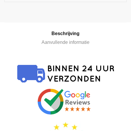
i
v
e
:
Beschrijving
Aanvullende informatie