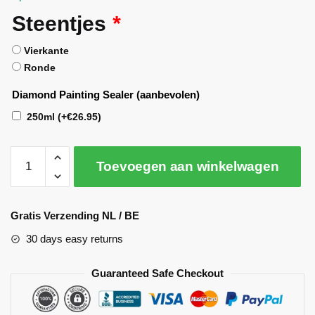
Steentjes
*
Vierkante
Ronde
Diamond Painting Sealer (aanbevolen)
250ml
(+
€
26.95
)
Toevoegen aan winkelwagen
A
l
Gratis Verzending NL / BE
t
30 days easy returns
e
r
Guaranteed Safe Checkout
n
a
t