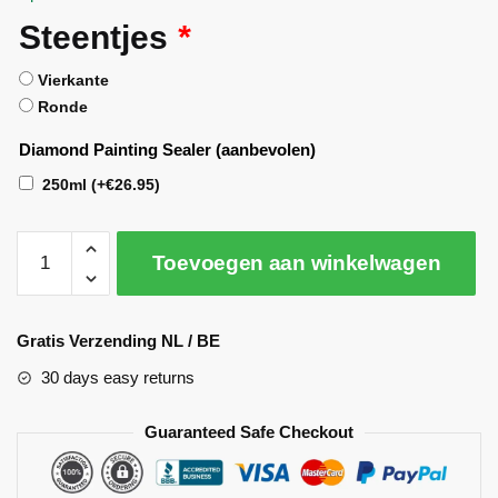
Steentjes
*
Vierkante
Ronde
Diamond Painting Sealer (aanbevolen)
250ml
(+
€
26.95
)
Toevoegen aan winkelwagen
A
l
Gratis Verzending NL / BE
t
30 days easy returns
e
r
Guaranteed Safe Checkout
n
a
t