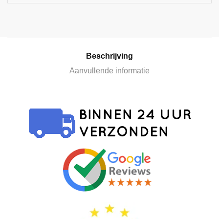
i
v
e
:
Beschrijving
Aanvullende informatie