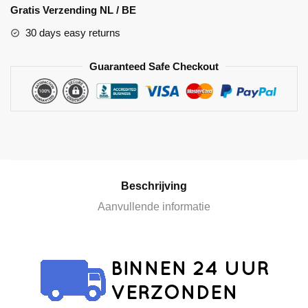
l
Gratis Verzending NL / BE
t
30 days easy returns
e
r
Guaranteed Safe Checkout
n
a
t
i
v
e
:
Beschrijving
Aanvullende informatie