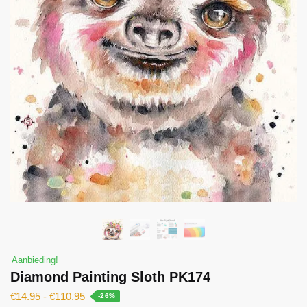
Aanbieding!
Diamond Painting Sloth PK174
€
14.95
-
€
110.95
-26%