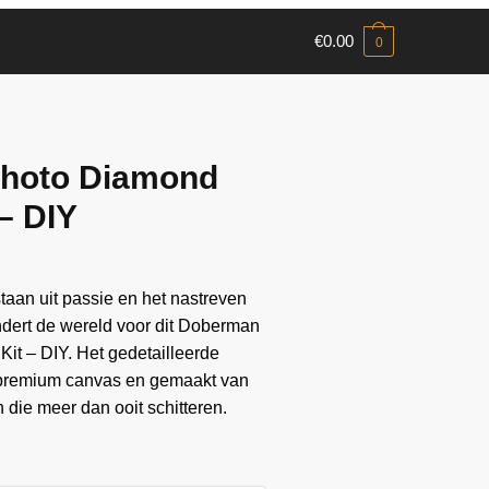
€
0.00
0
hoto Diamond
 – DIY
aan ​​uit passie en het nastreven
andert de wereld voor dit Doberman
it – DIY. Het gedetailleerde
 premium canvas en gemaakt van
die meer dan ooit schitteren.