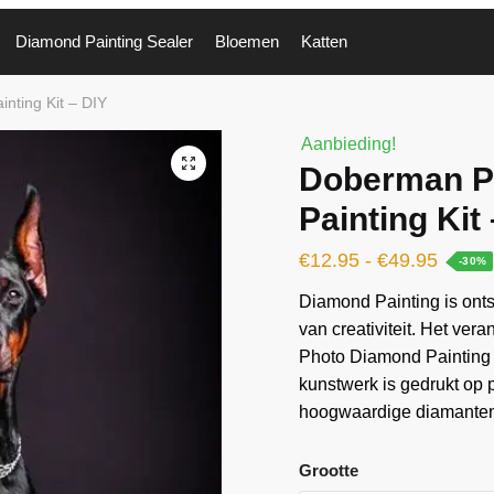
Diamond Painting Sealer
Bloemen
Katten
nting Kit – DIY
Aanbieding!
🔍
Doberman P
Painting Kit
€
12.95
-
€
49.95
-30%
Diamond Painting is ontst
van creativiteit. Het ver
Photo Diamond Painting K
kunstwerk is gedrukt op
hoogwaardige diamanten 
Grootte