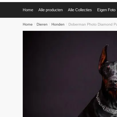
Home
Alle producten
Alle Collecties
Eigen Foto
Home
Dieren
Honden
Doberman Photo Diamond Pai
/
/
/