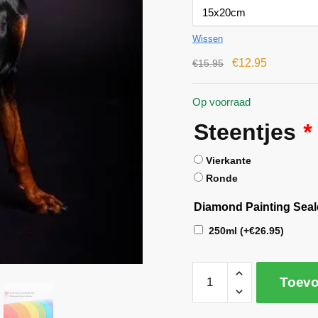
Wissen
€
12.95
€
15.95
Op voorraad
Steentjes
*
Vierkante
Ronde
Diamond Painting Seal
250ml
(+
€
26.95
)
Toevo
A