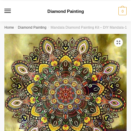
Diamond Painting
0
Home
/
Diamond Painting
/
Mandala Diamond Painting Kit – DIY Mandala-15
🔍