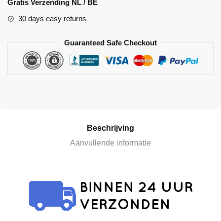
Gratis Verzending NL / BE
t
30 days easy returns
e
r
Guaranteed Safe Checkout
n
a
t
i
v
e
:
Beschrijving
Aanvullende informatie