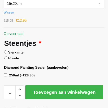
Wissen
€
12.95
€
15.95
Op voorraad
Steentjes
*
Vierkante
Ronde
Diamond Painting Sealer (aanbevolen)
250ml
(+
€
26.95
)
Toevoegen aan winkelwagen
A
l